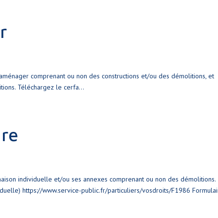
r
aménager comprenant ou non des constructions et/ou des démolitions, et
ions. Téléchargez le cerfa...
ire
aison individuelle et/ou ses annexes comprenant ou non des démolitions.
uelle) https://www.service-public.fr/particuliers/vosdroits/F1986 Formula