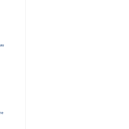
 au
ire