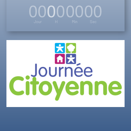
000
00
00
00
Jour
H
Min
Sec