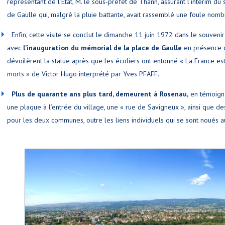
représentant de l’Etat, M. le sous-préfet de Thann, assurant l’intérim d
de Gaulle qui, malgré la pluie battante, avait rassemblé une foule nomb
Enfin, cette visite se conclut le dimanche 11 juin 1972 dans le souve
avec
l’inauguration du mémorial de la place de Gaulle
en présence 
dévoilèrent la statue après que les écoliers ont entonné « La France es
morts » de Victor Hugo interprété par Yves PFAFF.
Plus de quarante ans plus tard, demeurent à Rosenau,
en témoign
une plaque à l’entrée du village, une « rue de Savigneux », ainsi que 
pour les deux communes, outre les liens individuels qui se sont noués au
Etangs de Savi