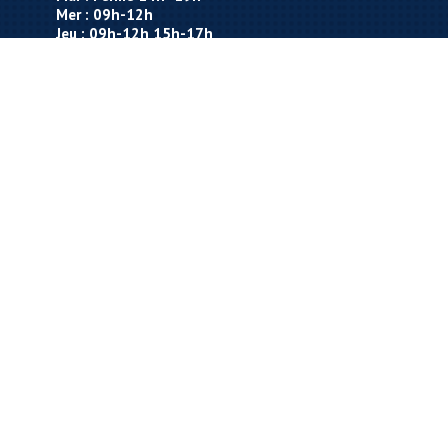
Mer : 09h-12h
Jeu : 09h-12h 15h-17h
Ven : 09h-12h
Sam : Ouverture en fonction des permanences
de M. le Maire
Contact
Tél : 03.89.68.31.10
Fax : 03.89.70.71.51