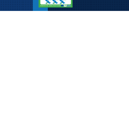
Adresse
Mairie de Rosenau
5, rue de Kembs
68128 ROSENAU