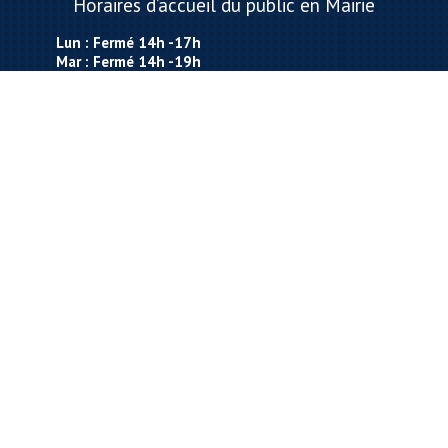
Horaires d’accueil du public en Mairie
Lun : Fermé 14h -17h
Mar : Fermé 14h -19h
Mer : 09h-12h
Jeu : 09h-12h 15h-17h
Ven : 09h-12h
Sam : Ouverture en fonction des permanences
de M. le Maire
Contact
Tél : 03.89.68.31.10
Fax : 03.89.70.71.51