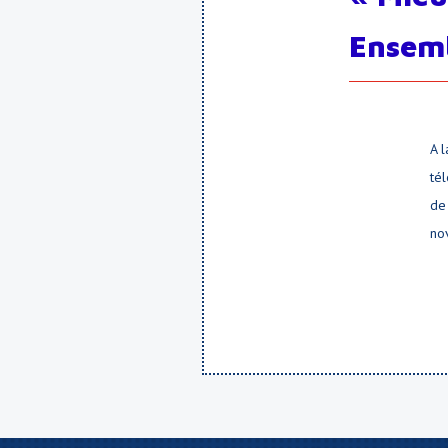
Ensemb
A 
té
de
no