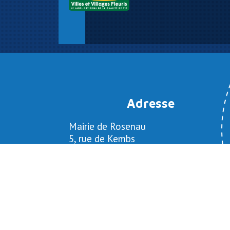
Adresse
Mairie de Rosenau
5, rue de Kembs
68128 ROSENAU