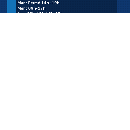
Mar : Fermé 14h -19h
Mer : 09h-12h
Jeu : 09h-12h 15h-17h
Ven : 09h-12h
Sam : Ouverture en fonction des permanences de
M. le Maire