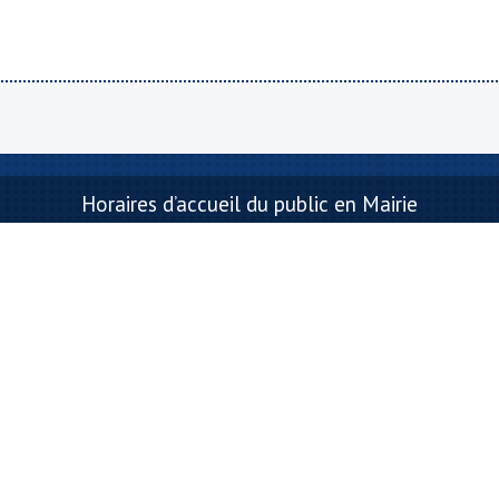
Horaires d’accueil du public en Mairie
Lun : Fermé 14h -17h
Mar : Fermé 14h -19h
Mer : 09h-12h
Jeu : 09h-12h 15h-17h
Ven : 09h-12h
Sam : Ouverture en fonction des permanences
de M. le Maire