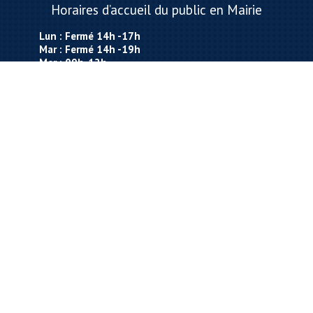
Horaires d’accueil du public en Mairie
Lun : Fermé 14h -17h
Mar : Fermé 14h -19h
Mer : 09h-12h
Jeu : 09h-12h 15h-17h
Ven : 09h-12h
Sam : Ouverture en fonction des permanences
de M. le Maire
Contact
Tél : 03.89.68.31.10
Fax : 03.89.70.71.51