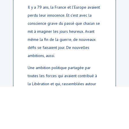
Il y a 79 ans, la France et l’Europe avaient
perdu leur innocence. Et c’est avec la
conscience grave du passé que chacun se
mit à imaginer les jours heureux. Avant
même la fin de la guerre, de nouveaux
défis se faisaient jour. De nouvelles
ambitions, aussi.
Une ambition politique partagée par
toutes les forces qui avaient contribué à
la Libération et qui, rassemblées autour
du général de Gaulle, avaient formé un
gouvernement provisoire. L’ambition de
l’établissement de la démocratie la plus
large, car les peuples avaient compris, par
les armes et par le sang versé, que le